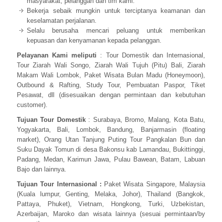
masyarakat, pelanggan dan tim kami.
Bekerja sebaik mungkin untuk terciptanya keamanan dan
keselamatan perjalanan.
Selalu berusaha mencari peluang untuk memberikan
kepuasan dan kenyamanan kepada pelanggan.
Pelayanan Kami meliputi
: Tour Domestik dan Internasional,
Tour Ziarah Wali Songo, Ziarah Wali Tujuh (Pitu) Bali, Ziarah
Makam Wali Lombok, Paket Wisata Bulan Madu (Honeymoon),
Outbound & Rafting, Study Tour, Pembuatan Paspor, Tiket
Pesawat, dll (disesuaikan dengan permintaan dan kebutuhan
customer).
Tujuan Tour Domestik
: Surabaya, Bromo, Malang, Kota Batu,
Yogyakarta, Bali, Lombok, Bandung, Banjarmasin (floating
market), Orang Utan Tanjung Puting Tour Pangkalan Bun dan
Suku Dayak Tomun di desa Bakonsu kab Lamandau, Bukittinggi,
Padang, Medan, Karimun Jawa, Pulau Bawean, Batam, Labuan
Bajo dan lainnya.
Tujuan Tour Internasional :
Paket Wisata Singapore, Malaysia
(Kuala lumpur, Genting, Melaka, Johor), Thailand (Bangkok,
Pattaya, Phuket), Vietnam, Hongkong, Turki, Uzbekistan,
Azerbaijan, Maroko dan wisata lainnya (sesuai permintaan/by