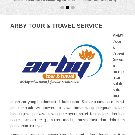
ARBY TOUR & TRAVEL SERVICE
ARBY
Tour
&
Travel
Servic
e
merup
akan
salah
satu
tour
organizer yang berdomisili di kabupaten Sidoarjo dimana menjadi
pintu masuk wisatawan ke jawa timur yang bergerak dalam
bidang jasa pariwisata yang melayani paket tour dalam dan luar
negeri, wisata religi, bulan madu, transportasi dan dokumen
perjalanan lainnya.
Kami juga memiliki perwakilan di Jakarta dan Pangkalan Bun