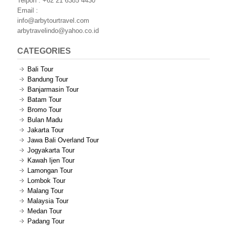
Telpon : +62 21 6385 4430
Email :
info@arbytourtravel.com
arbytravelindo@yahoo.co.id
CATEGORIES
Bali Tour
Bandung Tour
Banjarmasin Tour
Batam Tour
Bromo Tour
Bulan Madu
Jakarta Tour
Jawa Bali Overland Tour
Jogyakarta Tour
Kawah Ijen Tour
Lamongan Tour
Lombok Tour
Malang Tour
Malaysia Tour
Medan Tour
Padang Tour