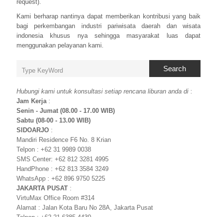
request).
Kami berharap nantinya dapat memberikan kontribusi yang baik
bagi perkembangan industri pariwisata daerah dan wisata
indonesia khusus nya sehingga masyarakat luas dapat
menggunakan pelayanan kami.
Search
Hubungi kami untuk konsultasi setiap rencana liburan anda di
:
Jam Kerja
:
Senin - Jumat (08.00 - 17.00 WIB)
Sabtu (08-00 - 13.00 WIB)
SIDOARJO
:
Mandiri Residence F6 No. 8 Krian
Telpon : +62 31 9989 0038
SMS Center: +62 812 3281 4995
HandPhone : +62 813 3584 3249
WhatsApp : +62 896 9750 5225
JAKARTA PUSAT
:
VirtuMax Office Room #314
Alamat : Jalan Kota Baru No 28A, Jakarta Pusat