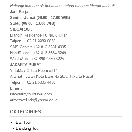
Hubungi kami untuk konsultasi setiap rencana liburan anda di
:
Jam Kerja
:
Senin - Jumat (08.00 - 17.00 WIB)
Sabtu (08-00 - 13.00 WIB)
SIDOARJO
:
Mandiri Residence F6 No. 8 Krian
Telpon : +62 31 9989 0038
SMS Center: +62 812 3281 4995
HandPhone : +62 813 3584 3249
WhatsApp : +62 896 9750 5225
JAKARTA PUSAT
:
VirtuMax Office Room #314
Alamat : Jalan Kota Baru No 28A, Jakarta Pusat
Telpon : +62 21 6385 4430
Email :
info@arbytourtravel.com
arbytravelindo@yahoo.co.id
CATEGORIES
Bali Tour
Bandung Tour