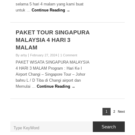
selama 5 hari 4 malam yang kami buat
untuk …
Continue Reading →
PAKET TOUR SINGAPURA
MALAYSIA 4 HARI 3
MALAM
By arby
February 27, 2024
1 Comment
PAKET WISATA SINGAPURA MALAYSIA
4 HARI 3 MALAM Program : Hari Ke I
Airport Changi – Singapore Tour – Johor
bahru L / D Tiba di Changi airport dan
Memulai …
Continue Reading →
Posts
Page
1
2
Page
Next
pagination
Search