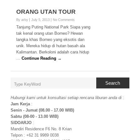
ORANG UTAN TOUR
By arby
July 5, 2013
No Comments
Tanjung Puting National Park Siapa yang
tak kenal orang utan Borneo? Hewan
langka khas Borneo yang eksotis dan
unik. Mereka hidup di hutan basah ala
Kalimantan. Berkoloni adalah cara hidup
…
Continue Reading →
Search
Hubungi kami untuk konsultasi setiap rencana liburan anda di
:
Jam Kerja
:
Senin - Jumat (08.00 - 17.00 WIB)
Sabtu (08-00 - 13.00 WIB)
SIDOARJO
:
Mandiri Residence F6 No. 8 Krian
Telpon : +62 31 9989 0038