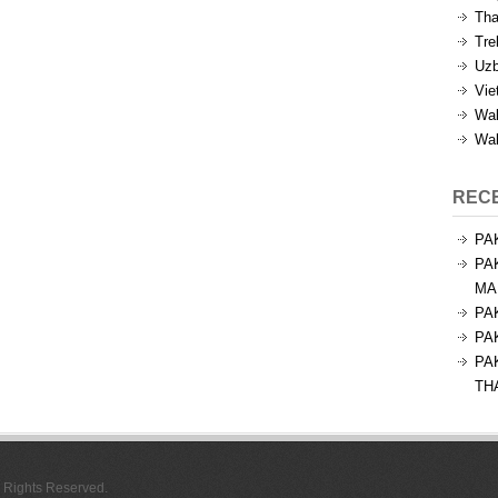
Tha
Tre
Uzb
Vie
Wal
Wal
REC
PA
PA
MA
PA
PA
PA
TH
l Rights Reserved.