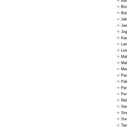
Bat
Bro
Bul
Jak
Jaw
Jog
Kaw
Lam
Lom
Mal
Mal
Med
Pad
Pak
Pan
Pen
Raf
Sew
Sin
Sur
Tan