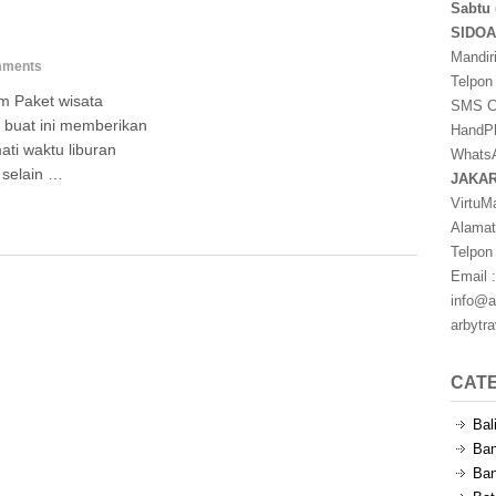
Sabtu 
SIDO
Mandir
mments
Telpon
m Paket wisata
SMS Ce
 buat ini memberikan
HandPh
ti waktu liburan
WhatsA
 selain …
JAKA
VirtuM
Alamat
Telpon
Email :
info@a
arbytr
CAT
Bal
Ban
Ban