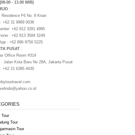
(08-00 - 13.00 WIB)
ARJO
:
i Residence F6 No. 8 Krian
 : +62 31 9989 0038
nter: +62 812 3281 4995
one : +62 813 3584 3249
pp : +62 896 9750 5225
RTA PUSAT
:
ax Office Room #314
 : Jalan Kota Baru No 28A, Jakarta Pusat
 : +62 21 6385 4430
rbytourtravel.com
avelindo@yahoo.co.id
EGORIES
i Tour
dung Tour
jarmasin Tour