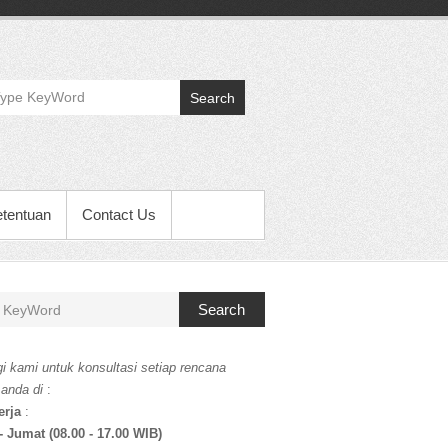
Search
etentuan
Contact Us
Search
i kami untuk konsultasi setiap rencana
 anda di
:
erja
:
- Jumat (08.00 - 17.00 WIB)