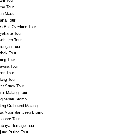
am Tour
mo Tour
an Madu
arta Tour
a Bali Overland Tour
yakarta Tour
ah Ijen Tour
ongan Tour
bok Tour
ang Tour
aysia Tour
an Tour
ang Tour
et Study Tour
tai Malang Tour
ginapan Bromo
ting Outbound Malang
a Mobil dan Jeep Bromo
gapore Tour
abaya Heritage Tour
jung Puting Tour