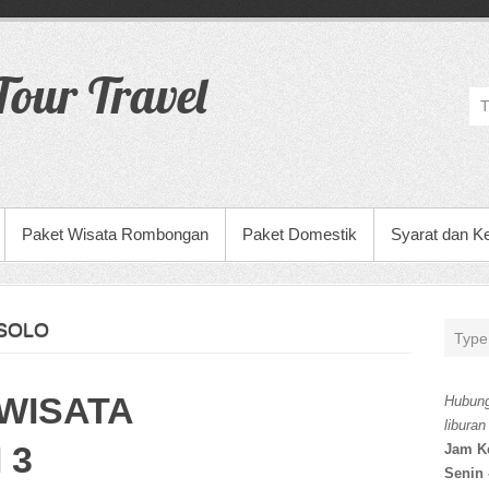
our Travel
Paket Wisata Rombongan
Paket Domestik
Syarat dan K
 SOLO
WISATA
Hubung
liburan
 3
Jam K
Senin 