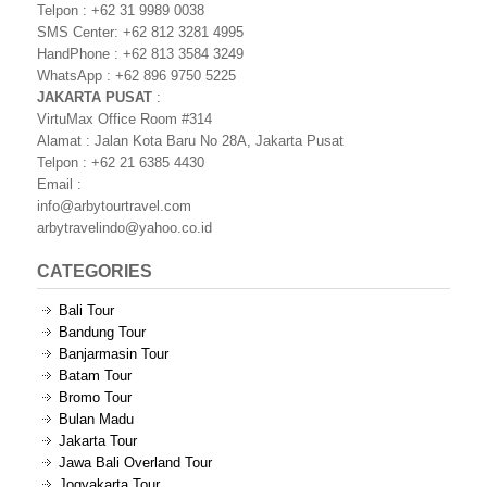
Telpon : +62 31 9989 0038
SMS Center: +62 812 3281 4995
HandPhone : +62 813 3584 3249
WhatsApp : +62 896 9750 5225
JAKARTA PUSAT
:
VirtuMax Office Room #314
Alamat : Jalan Kota Baru No 28A, Jakarta Pusat
Telpon : +62 21 6385 4430
Email :
info@arbytourtravel.com
arbytravelindo@yahoo.co.id
CATEGORIES
Bali Tour
Bandung Tour
Banjarmasin Tour
Batam Tour
Bromo Tour
Bulan Madu
Jakarta Tour
Jawa Bali Overland Tour
Jogyakarta Tour