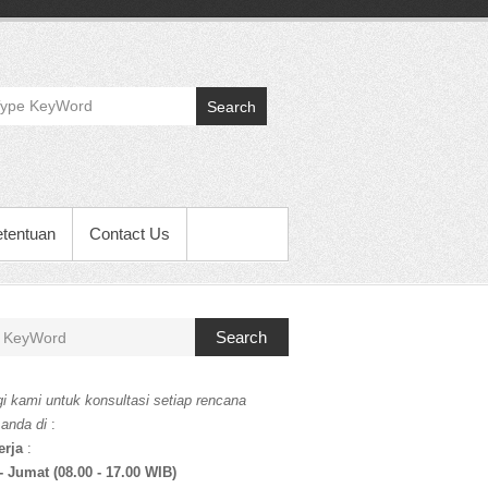
Search
etentuan
Contact Us
Search
i kami untuk konsultasi setiap rencana
 anda di
:
erja
:
- Jumat (08.00 - 17.00 WIB)