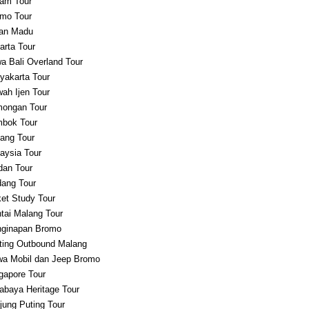
am Tour
mo Tour
an Madu
arta Tour
a Bali Overland Tour
yakarta Tour
ah Ijen Tour
ongan Tour
bok Tour
ang Tour
aysia Tour
an Tour
ang Tour
et Study Tour
tai Malang Tour
ginapan Bromo
ting Outbound Malang
a Mobil dan Jeep Bromo
gapore Tour
abaya Heritage Tour
jung Puting Tour