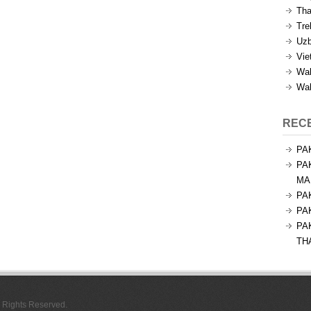
Tha
Tre
Uzb
Vie
Wal
Wal
REC
PA
PA
MA
PA
PA
PA
TH
l Rights Reserved.