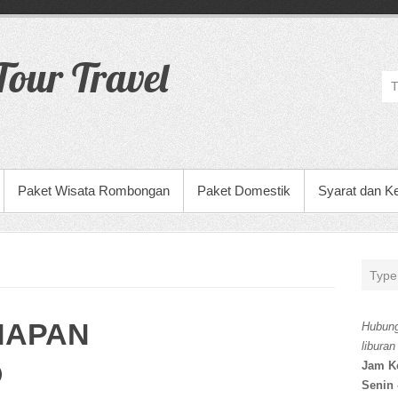
our Travel
Paket Wisata Rombongan
Paket Domestik
Syarat dan K
NAPAN
Hubung
liburan
O
Jam K
Senin 