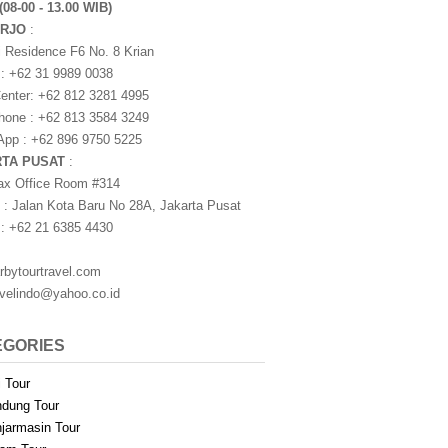
(08-00 - 13.00 WIB)
ARJO
:
i Residence F6 No. 8 Krian
 : +62 31 9989 0038
nter: +62 812 3281 4995
one : +62 813 3584 3249
pp : +62 896 9750 5225
RTA PUSAT
:
ax Office Room #314
 : Jalan Kota Baru No 28A, Jakarta Pusat
 : +62 21 6385 4430
rbytourtravel.com
avelindo@yahoo.co.id
EGORIES
i Tour
dung Tour
jarmasin Tour