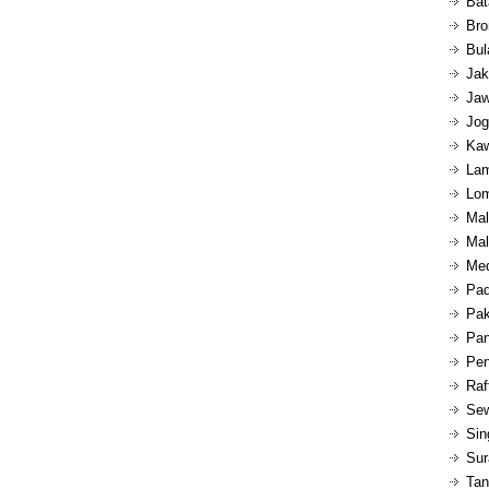
Bat
Bro
Bul
Jak
Jaw
Jog
Kaw
Lam
Lom
Mal
Mal
Med
Pad
Pak
Pan
Pen
Raf
Sew
Sin
Sur
Tan