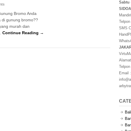
Sabtu 
nts
SIDO
 Gunung Bromo Anda
Mandir
ta di gunung bromo??
Telpon
 yang murah dan
SMS Ce
 …
Continue Reading →
HandPh
WhatsA
JAKA
VirtuM
Alamat
Telpon
Email :
info@a
arbytr
CAT
Bal
Ban
Ban