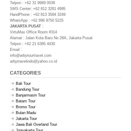
Telpon : +62 31 9989 0038
SMS Center: +62 812 3281 4995
HandPhone : +62 813 3584 3249
WhatsApp : +62 896 9750 5225
JAKARTA PUSAT
:
VirtuMax Office Room #314
Alamat : Jalan Kota Baru No 28A, Jakarta Pusat
Telpon : +62 21 6385 4430
Email :
info@arbytourtravel.com
arbytravelindo@yahoo.co.id
CATEGORIES
Bali Tour
Bandung Tour
Banjarmasin Tour
Batam Tour
Bromo Tour
Bulan Madu
Jakarta Tour
Jawa Bali Overland Tour
Jogyakarta Tour