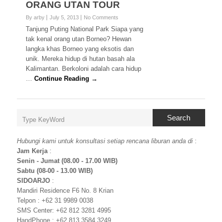
ORANG UTAN TOUR
By arby
July 5, 2013
No Comments
Tanjung Puting National Park Siapa yang
tak kenal orang utan Borneo? Hewan
langka khas Borneo yang eksotis dan
unik. Mereka hidup di hutan basah ala
Kalimantan. Berkoloni adalah cara hidup
…
Continue Reading →
Search
Hubungi kami untuk konsultasi setiap rencana liburan anda di
:
Jam Kerja
:
Senin - Jumat (08.00 - 17.00 WIB)
Sabtu (08-00 - 13.00 WIB)
SIDOARJO
:
Mandiri Residence F6 No. 8 Krian
Telpon : +62 31 9989 0038
SMS Center: +62 812 3281 4995
HandPhone : +62 813 3584 3249