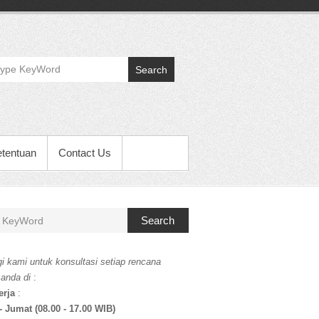
Search
etentuan
Contact Us
Search
i kami untuk konsultasi setiap rencana
 anda di
:
erja
:
- Jumat (08.00 - 17.00 WIB)