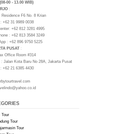
(08-00 - 13.00 WIB)
ARJO
:
i Residence F6 No. 8 Krian
 : +62 31 9989 0038
nter: +62 812 3281 4995
one : +62 813 3584 3249
pp : +62 896 9750 5225
RTA PUSAT
:
ax Office Room #314
 : Jalan Kota Baru No 28A, Jakarta Pusat
 : +62 21 6385 4430
rbytourtravel.com
avelindo@yahoo.co.id
EGORIES
i Tour
dung Tour
jarmasin Tour