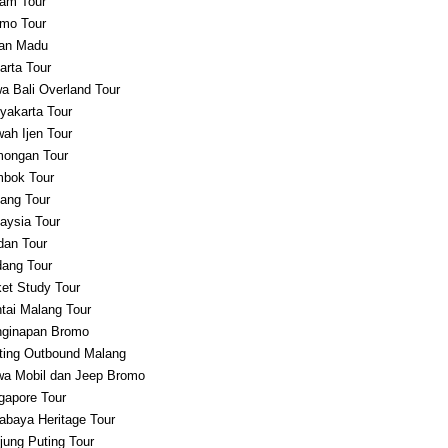
am Tour
mo Tour
an Madu
arta Tour
a Bali Overland Tour
yakarta Tour
ah Ijen Tour
ongan Tour
bok Tour
ang Tour
aysia Tour
an Tour
ang Tour
et Study Tour
tai Malang Tour
ginapan Bromo
ting Outbound Malang
a Mobil dan Jeep Bromo
gapore Tour
abaya Heritage Tour
jung Puting Tour