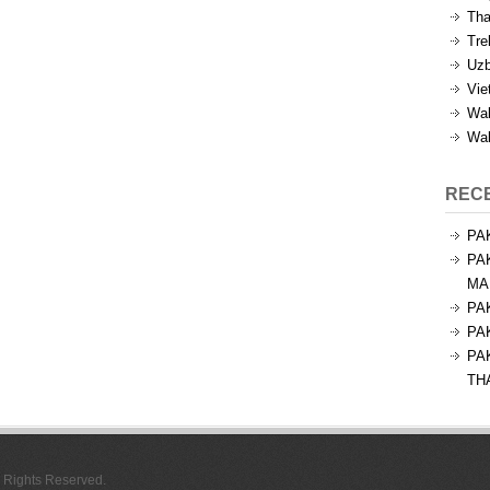
Tha
Tre
Uzb
Vie
Wal
Wal
REC
PA
PA
MA
PA
PA
PA
TH
l Rights Reserved.