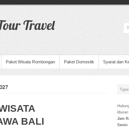
our Travel
Paket Wisata Rombongan
Paket Domestik
Syarat dan K
027
WISATA
Hubung
liburan
AWA BALI
Jam K
Senin 