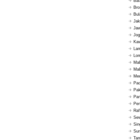
Bat
Bro
Bul
Jak
Jaw
Jog
Kaw
Lam
Lom
Mal
Mal
Med
Pad
Pak
Pan
Pen
Raf
Sew
Sin
Sur
Tan