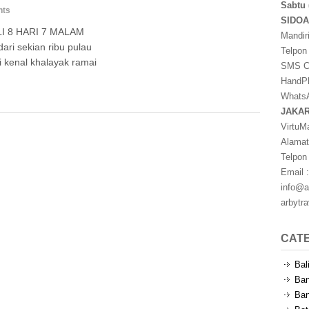
Sabtu 
nts
SIDO
I 8 HARI 7 MALAM
Mandir
ari sekian ribu pulau
Telpon
i kenal khalayak ramai
SMS Ce
HandPh
WhatsA
JAKA
VirtuM
Alamat
Telpon
Email :
info@a
arbytr
CAT
Bal
Ban
Ban