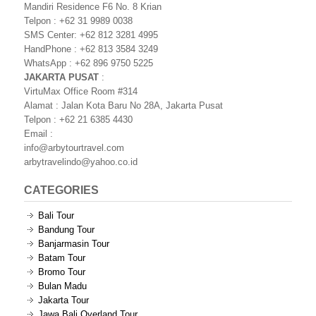
Mandiri Residence F6 No. 8 Krian
Telpon : +62 31 9989 0038
SMS Center: +62 812 3281 4995
HandPhone : +62 813 3584 3249
WhatsApp : +62 896 9750 5225
JAKARTA PUSAT
:
VirtuMax Office Room #314
Alamat : Jalan Kota Baru No 28A, Jakarta Pusat
Telpon : +62 21 6385 4430
Email :
info@arbytourtravel.com
arbytravelindo@yahoo.co.id
CATEGORIES
Bali Tour
Bandung Tour
Banjarmasin Tour
Batam Tour
Bromo Tour
Bulan Madu
Jakarta Tour
Jawa Bali Overland Tour