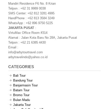
Mandiri Residence F6 No. 8 Krian
Telpon : +62 31 9989 0038
SMS Center: +62 812 3281 4995
HandPhone : +62 813 3584 3249
WhatsApp : +62 896 9750 5225
JAKARTA PUSAT
:
VirtuMax Office Room #314
Alamat : Jalan Kota Baru No 28A, Jakarta Pusat
Telpon : +62 21 6385 4430
Email :
info@arbytourtravel.com
arbytravelindo@yahoo.co.id
CATEGORIES
Bali Tour
Bandung Tour
Banjarmasin Tour
Batam Tour
Bromo Tour
Bulan Madu
Jakarta Tour