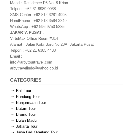
Mandiri Residence F6 No. 8 Krian
Telpon : +62 31 9989 0038
SMS Center: +62 812 3281 4995
HandPhone : +62 813 3584 3249
WhatsApp : +62 896 9750 5225
JAKARTA PUSAT
:
VirtuMax Office Room #314
Alamat : Jalan Kota Baru No 28A, Jakarta Pusat
Telpon : +62 21 6385 4430
Email :
info@arbytourtravel.com
arbytravelindo@yahoo.co.id
CATEGORIES
Bali Tour
Bandung Tour
Banjarmasin Tour
Batam Tour
Bromo Tour
Bulan Madu
Jakarta Tour
Jawa Bali Overland Tour