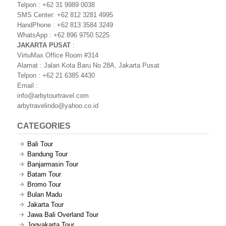
Telpon : +62 31 9989 0038
SMS Center: +62 812 3281 4995
HandPhone : +62 813 3584 3249
WhatsApp : +62 896 9750 5225
JAKARTA PUSAT
:
VirtuMax Office Room #314
Alamat : Jalan Kota Baru No 28A, Jakarta Pusat
Telpon : +62 21 6385 4430
Email :
info@arbytourtravel.com
arbytravelindo@yahoo.co.id
CATEGORIES
Bali Tour
Bandung Tour
Banjarmasin Tour
Batam Tour
Bromo Tour
Bulan Madu
Jakarta Tour
Jawa Bali Overland Tour
Jogyakarta Tour