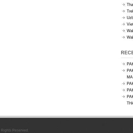
Tha
Tre
Uzb
Vie
Wal
Wal
REC
PA
PA
MA
PA
PA
PA
TH
l Rights Reserved.