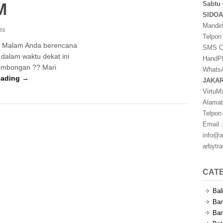
M
Sabtu 
SIDO
Mandir
ts
Telpon
3 Malam Anda berencana
SMS Ce
 dalam waktu dekat ini
HandPh
ombongan ?? Mari
WhatsA
eading →
JAKA
VirtuM
Alamat
Telpon
Email :
info@a
arbytr
CAT
Bal
Ban
Ban