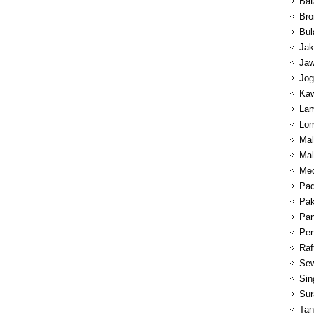
Bat
Bro
Bul
Jak
Jaw
Jog
Kaw
Lam
Lom
Mal
Mal
Med
Pad
Pak
Pan
Pen
Raf
Sew
Sin
Sur
Tan