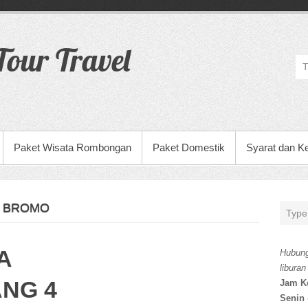
our Travel
Paket Wisata Rombongan
Paket Domestik
Syarat dan K
U BROMO
A
Hubung
liburan
NG 4
Jam K
Senin 