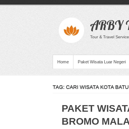
Skip
to
content
ARBY T
Tour & Travel Service
PRIMARY MENU
Home
Paket Wisata Luar Negeri
TAG:
CARI WISATA KOTA BAT
PAKET WISAT
BROMO MALA