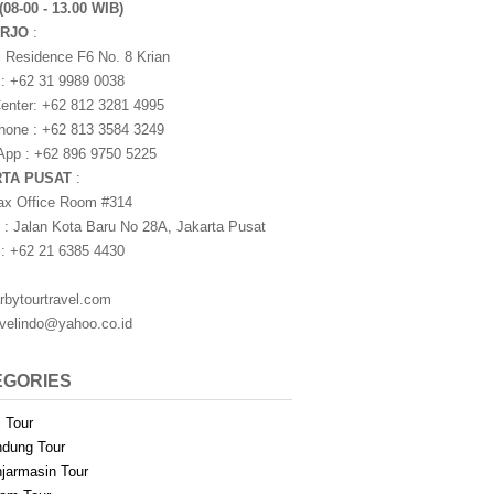
(08-00 - 13.00 WIB)
ARJO
:
i Residence F6 No. 8 Krian
 : +62 31 9989 0038
nter: +62 812 3281 4995
one : +62 813 3584 3249
pp : +62 896 9750 5225
RTA PUSAT
:
ax Office Room #314
 : Jalan Kota Baru No 28A, Jakarta Pusat
 : +62 21 6385 4430
rbytourtravel.com
avelindo@yahoo.co.id
EGORIES
i Tour
dung Tour
jarmasin Tour