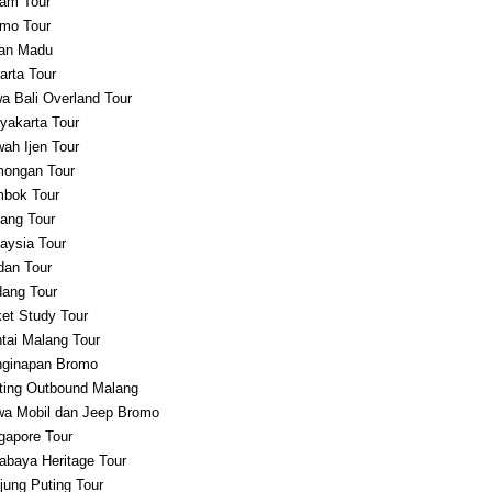
am Tour
mo Tour
an Madu
arta Tour
a Bali Overland Tour
yakarta Tour
ah Ijen Tour
ongan Tour
bok Tour
ang Tour
aysia Tour
an Tour
ang Tour
et Study Tour
tai Malang Tour
ginapan Bromo
ting Outbound Malang
a Mobil dan Jeep Bromo
gapore Tour
abaya Heritage Tour
jung Puting Tour