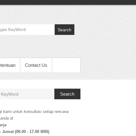
Search
etentuan
Contact Us
Search
i kami untuk konsultasi setiap rencana
 anda di
:
erja
:
- Jumat (08.00 - 17.00 WIB)