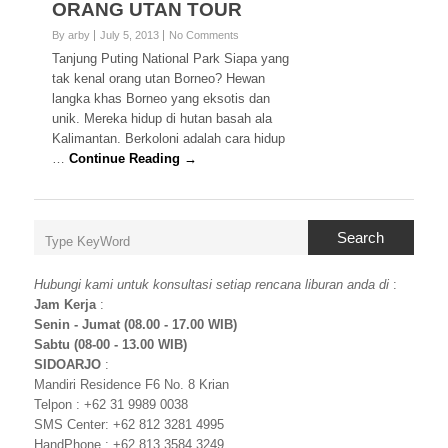
ORANG UTAN TOUR
By arby
July 5, 2013
No Comments
Tanjung Puting National Park Siapa yang
tak kenal orang utan Borneo? Hewan
langka khas Borneo yang eksotis dan
unik. Mereka hidup di hutan basah ala
Kalimantan. Berkoloni adalah cara hidup
…
Continue Reading →
Search
Hubungi kami untuk konsultasi setiap rencana liburan anda di
:
Jam Kerja
:
Senin - Jumat (08.00 - 17.00 WIB)
Sabtu (08-00 - 13.00 WIB)
SIDOARJO
:
Mandiri Residence F6 No. 8 Krian
Telpon : +62 31 9989 0038
SMS Center: +62 812 3281 4995
HandPhone : +62 813 3584 3249