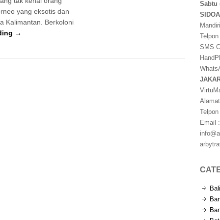
yang tak kenal orang
Sabtu 
rneo yang eksotis dan
SIDO
la Kalimantan. Berkoloni
Mandir
ding →
Telpon
SMS Ce
HandPh
WhatsA
JAKA
VirtuM
Alamat
Telpon
Email :
info@a
arbytr
CAT
Bal
Ban
Ban