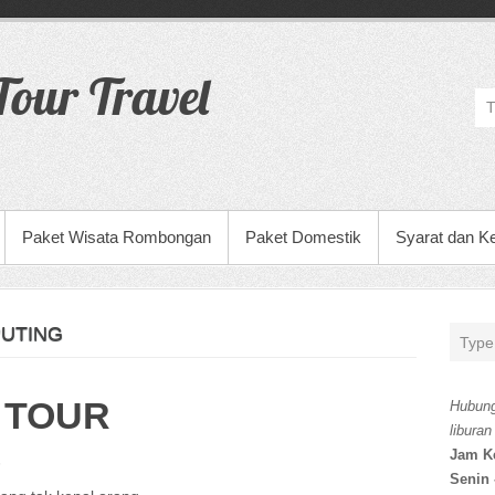
our Travel
Paket Wisata Rombongan
Paket Domestik
Syarat dan K
PUTING
 TOUR
Hubung
liburan
Jam K
s
Senin 