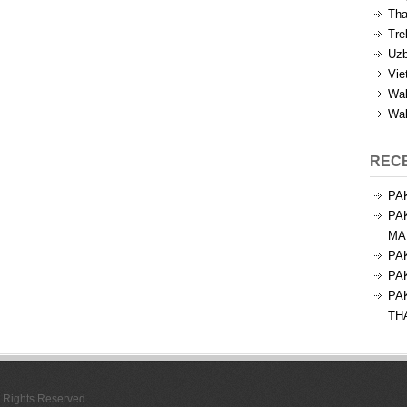
Tha
Tre
Uzb
Vie
Wal
Wal
REC
PA
PA
MA
PA
PA
PA
TH
l Rights Reserved.