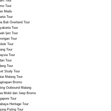
am Tour
mo Tour
an Madu
arta Tour
a Bali Overland Tour
yakarta Tour
ah Ijen Tour
ongan Tour
bok Tour
ang Tour
aysia Tour
an Tour
ang Tour
et Study Tour
tai Malang Tour
ginapan Bromo
ting Outbound Malang
a Mobil dan Jeep Bromo
gapore Tour
abaya Heritage Tour
jung Puting Tour