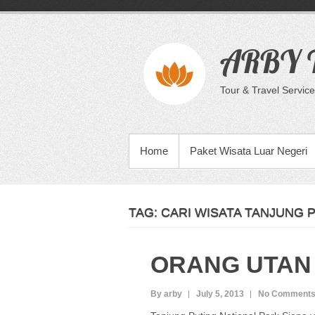
Skip
to
content
ARBY T
Tour & Travel Service
PRIMARY MENU
Home
Paket Wisata Luar Negeri
TAG:
CARI WISATA TANJUNG 
ORANG UTAN
By arby
July 5, 2013
No Comment