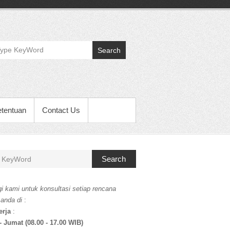
Search
etentuan
Contact Us
Search
i kami untuk konsultasi setiap rencana
 anda di
:
erja
:
- Jumat (08.00 - 17.00 WIB)