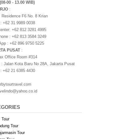
(08-00 - 13.00 WIB)
ARJO
:
i Residence F6 No. 8 Krian
 : +62 31 9989 0038
nter: +62 812 3281 4995
one : +62 813 3584 3249
pp : +62 896 9750 5225
RTA PUSAT
:
ax Office Room #314
 : Jalan Kota Baru No 28A, Jakarta Pusat
 : +62 21 6385 4430
rbytourtravel.com
avelindo@yahoo.co.id
EGORIES
i Tour
dung Tour
jarmasin Tour