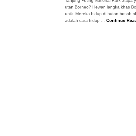
Tanjung Puting National Park Siapa 
utan Borneo? Hewan langka khas Bo
unik. Mereka hidup di hutan basah a
adalah cara hidup …
Continue Rea