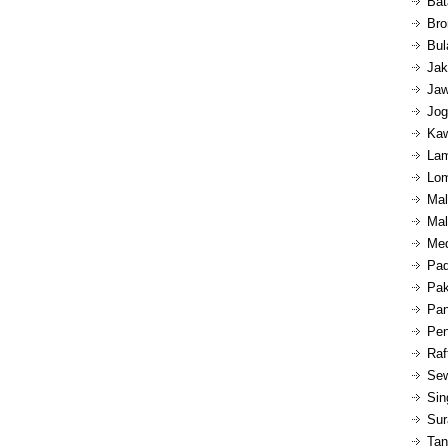
Bat
Bro
Bul
Jak
Jaw
Jog
Kaw
Lam
Lom
Mal
Mal
Med
Pad
Pak
Pan
Pen
Raf
Sew
Sin
Sur
Tan