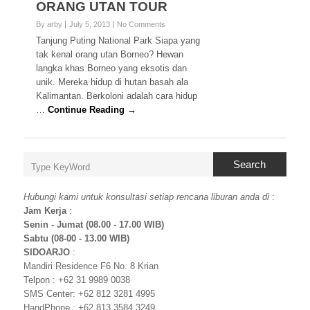
ORANG UTAN TOUR
By arby
July 5, 2013
No Comments
Tanjung Puting National Park Siapa yang
tak kenal orang utan Borneo? Hewan
langka khas Borneo yang eksotis dan
unik. Mereka hidup di hutan basah ala
Kalimantan. Berkoloni adalah cara hidup
…
Continue Reading →
Search
Hubungi kami untuk konsultasi setiap rencana liburan anda di
:
Jam Kerja
:
Senin - Jumat (08.00 - 17.00 WIB)
Sabtu (08-00 - 13.00 WIB)
SIDOARJO
:
Mandiri Residence F6 No. 8 Krian
Telpon : +62 31 9989 0038
SMS Center: +62 812 3281 4995
HandPhone : +62 813 3584 3249