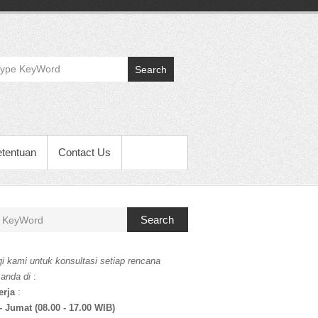
Search
etentuan
Contact Us
Search
i kami untuk konsultasi setiap rencana
 anda di
:
erja
:
- Jumat (08.00 - 17.00 WIB)