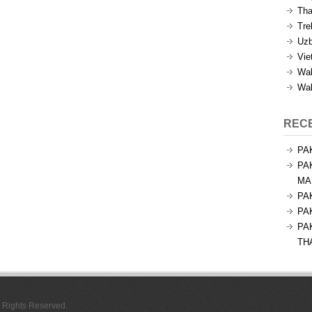
Tha
Tre
Uzb
Vie
Wal
Wal
REC
PA
PA
MA
PA
PA
PA
TH
l Rights Reserved.