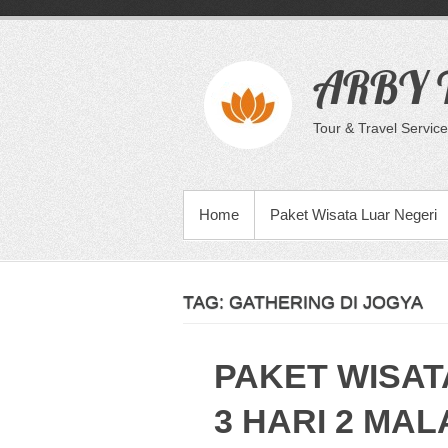
Skip
to
content
ARBY T
Tour & Travel Service
PRIMARY MENU
Home
Paket Wisata Luar Negeri
TAG:
GATHERING DI JOGYA
PAKET WISAT
3 HARI 2 MA