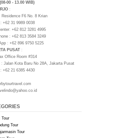
(08-00 - 13.00 WIB)
ARJO
:
i Residence F6 No. 8 Krian
 : +62 31 9989 0038
nter: +62 812 3281 4995
one : +62 813 3584 3249
pp : +62 896 9750 5225
RTA PUSAT
:
ax Office Room #314
 : Jalan Kota Baru No 28A, Jakarta Pusat
 : +62 21 6385 4430
rbytourtravel.com
avelindo@yahoo.co.id
EGORIES
i Tour
dung Tour
jarmasin Tour