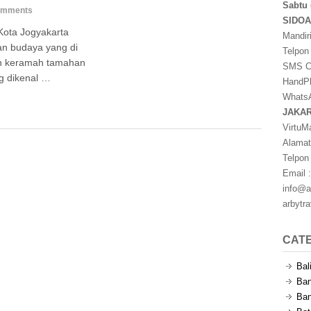
Sabtu 
omments
SIDO
Kota Jogyakarta
Mandir
n budaya yang di
Telpon
an keramah tamahan
SMS Ce
g dikenal …
HandPh
WhatsA
JAKA
VirtuM
Alamat
Telpon
Email :
info@a
arbytr
CAT
Bal
Ban
Ban