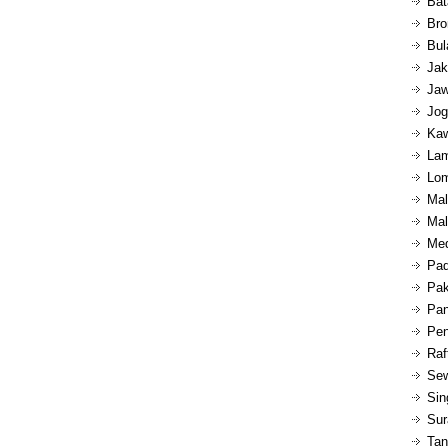
Bat
Bro
Bul
Jak
Jaw
Jog
Kaw
Lam
Lom
Mal
Mal
Med
Pad
Pak
Pan
Pen
Raf
Sew
Sin
Sur
Tan