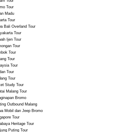
am Tour
mo Tour
an Madu
arta Tour
a Bali Overland Tour
yakarta Tour
ah Ijen Tour
ongan Tour
bok Tour
ang Tour
aysia Tour
an Tour
ang Tour
et Study Tour
tai Malang Tour
ginapan Bromo
ting Outbound Malang
a Mobil dan Jeep Bromo
gapore Tour
abaya Heritage Tour
jung Puting Tour