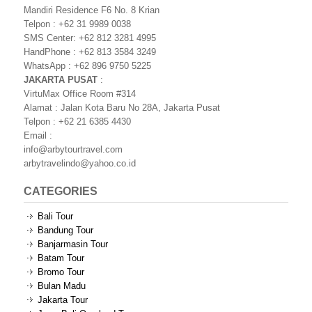
Mandiri Residence F6 No. 8 Krian
Telpon : +62 31 9989 0038
SMS Center: +62 812 3281 4995
HandPhone : +62 813 3584 3249
WhatsApp : +62 896 9750 5225
JAKARTA PUSAT
:
VirtuMax Office Room #314
Alamat : Jalan Kota Baru No 28A, Jakarta Pusat
Telpon : +62 21 6385 4430
Email :
info@arbytourtravel.com
arbytravelindo@yahoo.co.id
CATEGORIES
Bali Tour
Bandung Tour
Banjarmasin Tour
Batam Tour
Bromo Tour
Bulan Madu
Jakarta Tour