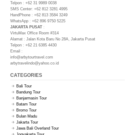
Telpon : +62 31 9989 0038
SMS Center: +62 812 3281 4995
HandPhone : +62 813 3584 3249
WhatsApp : +62 896 9750 5225
JAKARTA PUSAT
:
VirtuMax Office Room #314
Alamat : Jalan Kota Baru No 28A, Jakarta Pusat
Telpon : +62 21 6385 4430
Email :
info@arbytourtravel.com
arbytravelindo@yahoo.co.id
CATEGORIES
Bali Tour
Bandung Tour
Banjarmasin Tour
Batam Tour
Bromo Tour
Bulan Madu
Jakarta Tour
Jawa Bali Overland Tour
Jogyakarta Tour