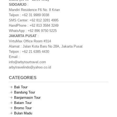
SIDOARJO
:
Mandiri Residence F6 No. 8 Krian
Telpon : +62 31 9989 0038
SMS Center: +62 812 3281 4995
HandPhone : +62 813 3584 3249
WhatsApp : +62 896 9750 5225
JAKARTA PUSAT
:
VirtuMax Office Room #314
Alamat : Jalan Kota Baru No 28A, Jakarta Pusat
Telpon : +62 21 6385 4430
Email :
info@arbytourtravel.com
arbytravelindo@yahoo.co.id
CATEGORIES
Bali Tour
Bandung Tour
Banjarmasin Tour
Batam Tour
Bromo Tour
Bulan Madu