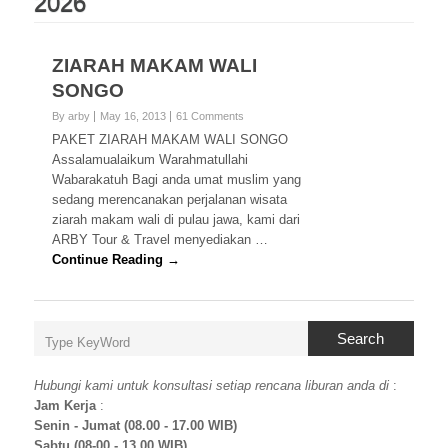
2026
ZIARAH MAKAM WALI
SONGO
By arby
May 16, 2013
61 Comments
PAKET ZIARAH MAKAM WALI SONGO
Assalamualaikum Warahmatullahi
Wabarakatuh Bagi anda umat muslim yang
sedang merencanakan perjalanan wisata
ziarah makam wali di pulau jawa, kami dari
ARBY Tour & Travel menyediakan …
Continue Reading →
Search
Hubungi kami untuk konsultasi setiap rencana liburan anda di
:
Jam Kerja
:
Senin - Jumat (08.00 - 17.00 WIB)
Sabtu (08-00 - 13.00 WIB)