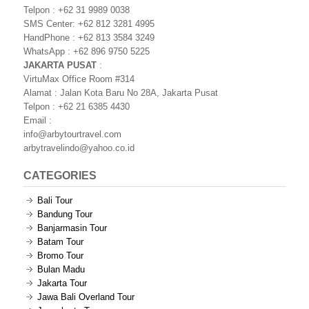
Telpon : +62 31 9989 0038
SMS Center: +62 812 3281 4995
HandPhone : +62 813 3584 3249
WhatsApp : +62 896 9750 5225
JAKARTA PUSAT
:
VirtuMax Office Room #314
Alamat : Jalan Kota Baru No 28A, Jakarta Pusat
Telpon : +62 21 6385 4430
Email :
info@arbytourtravel.com
arbytravelindo@yahoo.co.id
CATEGORIES
Bali Tour
Bandung Tour
Banjarmasin Tour
Batam Tour
Bromo Tour
Bulan Madu
Jakarta Tour
Jawa Bali Overland Tour