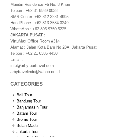
Mandiri Residence F6 No. 8 Krian
Telpon : +62 31 9989 0038
SMS Center: +62 812 3281 4995
HandPhone : +62 813 3584 3249
WhatsApp : +62 896 9750 5225
JAKARTA PUSAT
:
VirtuMax Office Room #314
Alamat : Jalan Kota Baru No 28A, Jakarta Pusat
Telpon : +62 21 6385 4430
Email :
info@arbytourtravel.com
arbytravelindo@yahoo.co.id
CATEGORIES
Bali Tour
Bandung Tour
Banjarmasin Tour
Batam Tour
Bromo Tour
Bulan Madu
Jakarta Tour