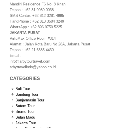
Mandiri Residence F6 No. 8 Krian
Telpon : +62 31 9989 0038
SMS Center: +62 812 3281 4995
HandPhone : +62 813 3584 3249
WhatsApp : +62 896 9750 5225
JAKARTA PUSAT
:
VirtuMax Office Room #314
Alamat : Jalan Kota Baru No 28A, Jakarta Pusat
Telpon : +62 21 6385 4430
Email :
info@arbytourtravel.com
arbytravelindo@yahoo.co.id
CATEGORIES
Bali Tour
Bandung Tour
Banjarmasin Tour
Batam Tour
Bromo Tour
Bulan Madu
Jakarta Tour