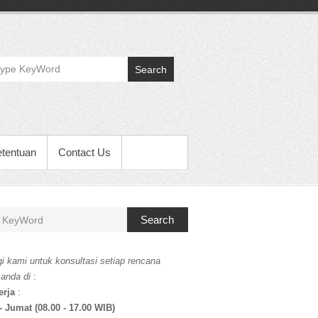
Search
etentuan
Contact Us
Search
i kami untuk konsultasi setiap rencana
 anda di
:
erja
:
- Jumat (08.00 - 17.00 WIB)