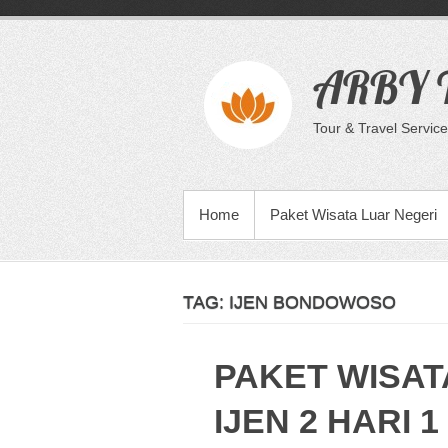
Skip
to
content
ARBY T
Tour & Travel Service
PRIMARY MENU
Home
Paket Wisata Luar Negeri
TAG:
IJEN BONDOWOSO
PAKET WISA
IJEN 2 HARI 