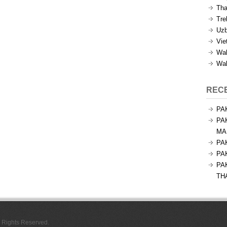
Tha
Tre
Uzb
Vie
Wal
Wal
REC
PA
PA
MA
PA
PA
PA
TH
l Rights Reserved.