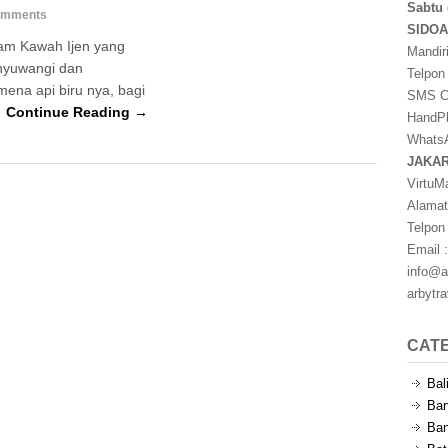
Sabtu 
omments
SIDO
lam Kawah Ijen yang
Mandir
anyuwangi dan
Telpon
ena api biru nya, bagi
SMS Ce
…
Continue Reading →
HandPh
WhatsA
JAKA
VirtuM
Alamat
Telpon
Email :
info@a
arbytr
CAT
Bal
Ban
Ban