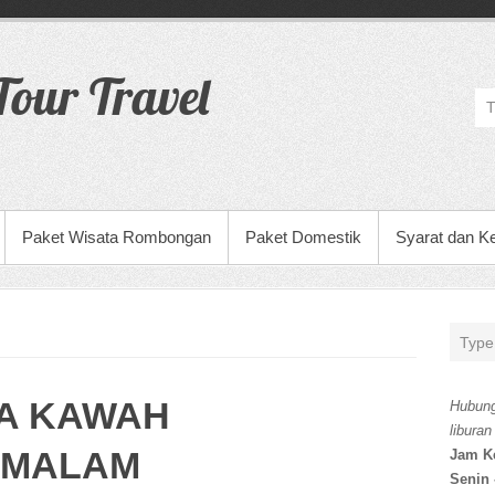
our Travel
Paket Wisata Rombongan
Paket Domestik
Syarat dan K
TA KAWAH
Hubung
liburan
1 MALAM
Jam K
Senin 