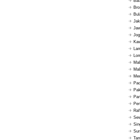
Bat
Bro
Bul
Jak
Jaw
Jog
Kaw
Lam
Lom
Mal
Mal
Med
Pad
Pak
Pan
Pen
Raf
Sew
Sin
Sur
Tan