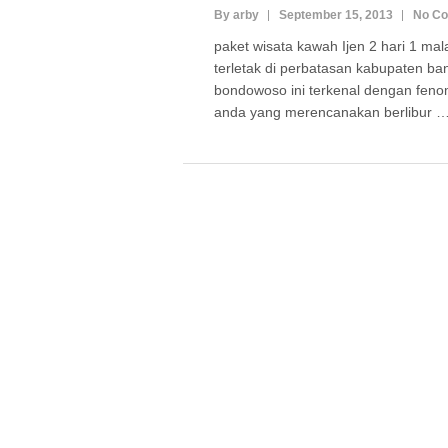
By arby
September 15, 2013
No C
paket wisata kawah Ijen 2 hari 1 ma
terletak di perbatasan kabupaten b
bondowoso ini terkenal dengan fenom
anda yang merencanakan berlibur 