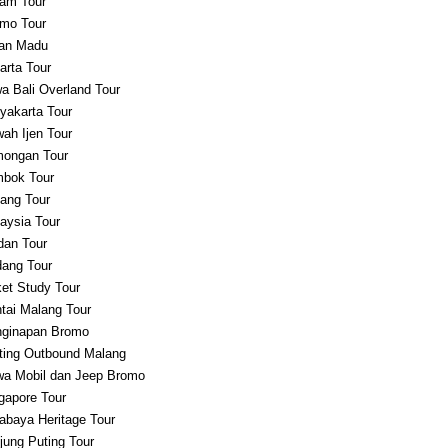
am Tour
mo Tour
an Madu
arta Tour
a Bali Overland Tour
yakarta Tour
ah Ijen Tour
ongan Tour
bok Tour
ang Tour
aysia Tour
an Tour
ang Tour
et Study Tour
tai Malang Tour
ginapan Bromo
ting Outbound Malang
a Mobil dan Jeep Bromo
gapore Tour
abaya Heritage Tour
jung Puting Tour