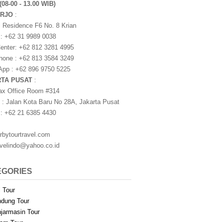
(08-00 - 13.00 WIB)
ARJO
:
i Residence F6 No. 8 Krian
 : +62 31 9989 0038
nter: +62 812 3281 4995
one : +62 813 3584 3249
pp : +62 896 9750 5225
RTA PUSAT
:
ax Office Room #314
 : Jalan Kota Baru No 28A, Jakarta Pusat
 : +62 21 6385 4430
rbytourtravel.com
avelindo@yahoo.co.id
EGORIES
i Tour
dung Tour
jarmasin Tour