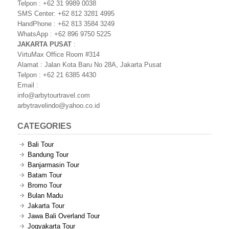
Telpon : +62 31 9989 0038
SMS Center: +62 812 3281 4995
HandPhone : +62 813 3584 3249
WhatsApp : +62 896 9750 5225
JAKARTA PUSAT
:
VirtuMax Office Room #314
Alamat : Jalan Kota Baru No 28A, Jakarta Pusat
Telpon : +62 21 6385 4430
Email :
info@arbytourtravel.com
arbytravelindo@yahoo.co.id
CATEGORIES
Bali Tour
Bandung Tour
Banjarmasin Tour
Batam Tour
Bromo Tour
Bulan Madu
Jakarta Tour
Jawa Bali Overland Tour
Jogyakarta Tour