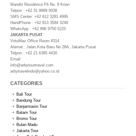
Mandiri Residence F6 No. 8 Krian
Telpon : +62 31 9989 0038
SMS Center: +62 812 3281 4995
HandPhone : +62 813 3584 3249
WhatsApp : +62 896 9750 5225
JAKARTA PUSAT
:
VirtuMax Office Room #314
Alamat : Jalan Kota Baru No 28A, Jakarta Pusat
Telpon : +62 21 6385 4430
Email :
info@arbytourtravel.com
arbytravelindo@yahoo.co.id
CATEGORIES
Bali Tour
Bandung Tour
Banjarmasin Tour
Batam Tour
Bromo Tour
Bulan Madu
Jakarta Tour