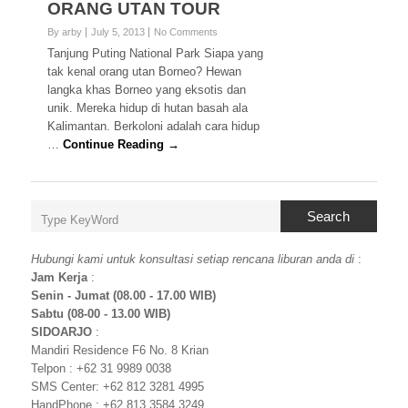
ORANG UTAN TOUR
By arby
July 5, 2013
No Comments
Tanjung Puting National Park Siapa yang
tak kenal orang utan Borneo? Hewan
langka khas Borneo yang eksotis dan
unik. Mereka hidup di hutan basah ala
Kalimantan. Berkoloni adalah cara hidup
…
Continue Reading →
Search
Hubungi kami untuk konsultasi setiap rencana liburan anda di
:
Jam Kerja
:
Senin - Jumat (08.00 - 17.00 WIB)
Sabtu (08-00 - 13.00 WIB)
SIDOARJO
:
Mandiri Residence F6 No. 8 Krian
Telpon : +62 31 9989 0038
SMS Center: +62 812 3281 4995
HandPhone : +62 813 3584 3249