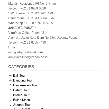
Mandiri Residence F6 No. 8 Krian
Telpon : +62 31 9989 0038
SMS Center: +62 812 3281 4995
HandPhone : +62 813 3584 3249
WhatsApp : +62 896 9750 5225
JAKARTA PUSAT
:
VirtuMax Office Room #314
Alamat : Jalan Kota Baru No 28A, Jakarta Pusat
Telpon : +62 21 6385 4430
Email :
info@arbytourtravel.com
arbytravelindo@yahoo.co.id
CATEGORIES
Bali Tour
Bandung Tour
Banjarmasin Tour
Batam Tour
Bromo Tour
Bulan Madu
Jakarta Tour