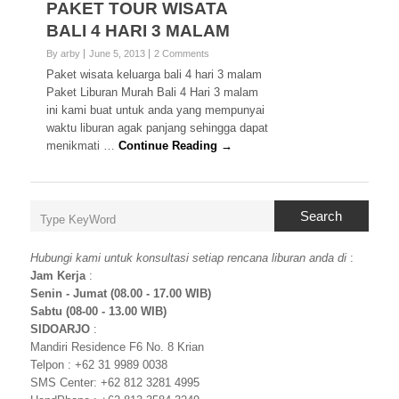
PAKET TOUR WISATA
BALI 4 HARI 3 MALAM
By arby
June 5, 2013
2 Comments
Paket wisata keluarga bali 4 hari 3 malam
Paket Liburan Murah Bali 4 Hari 3 malam
ini kami buat untuk anda yang mempunyai
waktu liburan agak panjang sehingga dapat
menikmati …
Continue Reading →
Search
Hubungi kami untuk konsultasi setiap rencana liburan anda di
:
Jam Kerja
:
Senin - Jumat (08.00 - 17.00 WIB)
Sabtu (08-00 - 13.00 WIB)
SIDOARJO
:
Mandiri Residence F6 No. 8 Krian
Telpon : +62 31 9989 0038
SMS Center: +62 812 3281 4995