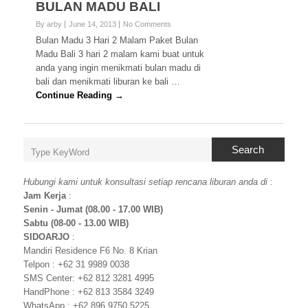
BULAN MADU BALI
By arby
June 14, 2013
No Comments
Bulan Madu 3 Hari 2 Malam Paket Bulan
Madu Bali 3 hari 2 malam kami buat untuk
anda yang ingin menikmati bulan madu di
bali dan menikmati liburan ke bali …
Continue Reading →
Search
Hubungi kami untuk konsultasi setiap rencana liburan anda di
:
Jam Kerja
:
Senin - Jumat (08.00 - 17.00 WIB)
Sabtu (08-00 - 13.00 WIB)
SIDOARJO
:
Mandiri Residence F6 No. 8 Krian
Telpon : +62 31 9989 0038
SMS Center: +62 812 3281 4995
HandPhone : +62 813 3584 3249
WhatsApp : +62 896 9750 5225