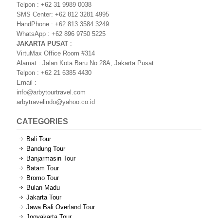
Telpon : +62 31 9989 0038
SMS Center: +62 812 3281 4995
HandPhone : +62 813 3584 3249
WhatsApp : +62 896 9750 5225
JAKARTA PUSAT
:
VirtuMax Office Room #314
Alamat : Jalan Kota Baru No 28A, Jakarta Pusat
Telpon : +62 21 6385 4430
Email :
info@arbytourtravel.com
arbytravelindo@yahoo.co.id
CATEGORIES
Bali Tour
Bandung Tour
Banjarmasin Tour
Batam Tour
Bromo Tour
Bulan Madu
Jakarta Tour
Jawa Bali Overland Tour
Jogyakarta Tour