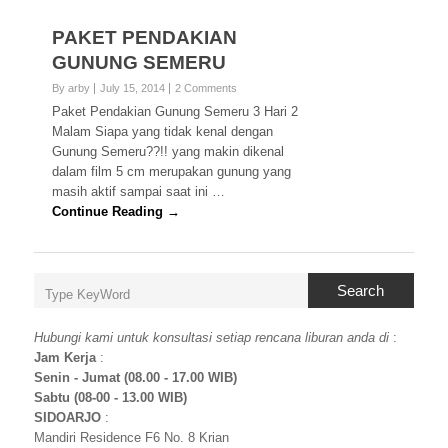
PAKET PENDAKIAN
GUNUNG SEMERU
By arby
July 15, 2014
2 Comments
Paket Pendakian Gunung Semeru 3 Hari 2
Malam Siapa yang tidak kenal dengan
Gunung Semeru??!! yang makin dikenal
dalam film 5 cm merupakan gunung yang
masih aktif sampai saat ini …
Continue Reading →
Search
Hubungi kami untuk konsultasi setiap rencana liburan anda di
:
Jam Kerja
:
Senin - Jumat (08.00 - 17.00 WIB)
Sabtu (08-00 - 13.00 WIB)
SIDOARJO
:
Mandiri Residence F6 No. 8 Krian