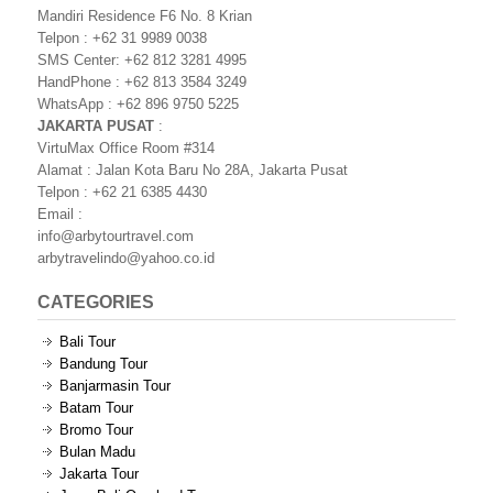
Mandiri Residence F6 No. 8 Krian
Telpon : +62 31 9989 0038
SMS Center: +62 812 3281 4995
HandPhone : +62 813 3584 3249
WhatsApp : +62 896 9750 5225
JAKARTA PUSAT
:
VirtuMax Office Room #314
Alamat : Jalan Kota Baru No 28A, Jakarta Pusat
Telpon : +62 21 6385 4430
Email :
info@arbytourtravel.com
arbytravelindo@yahoo.co.id
CATEGORIES
Bali Tour
Bandung Tour
Banjarmasin Tour
Batam Tour
Bromo Tour
Bulan Madu
Jakarta Tour