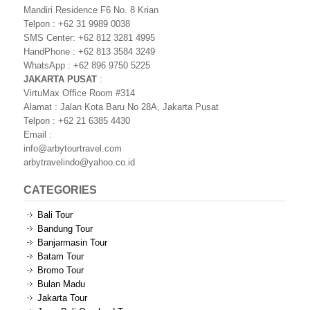
Mandiri Residence F6 No. 8 Krian
Telpon : +62 31 9989 0038
SMS Center: +62 812 3281 4995
HandPhone : +62 813 3584 3249
WhatsApp : +62 896 9750 5225
JAKARTA PUSAT
:
VirtuMax Office Room #314
Alamat : Jalan Kota Baru No 28A, Jakarta Pusat
Telpon : +62 21 6385 4430
Email :
info@arbytourtravel.com
arbytravelindo@yahoo.co.id
CATEGORIES
Bali Tour
Bandung Tour
Banjarmasin Tour
Batam Tour
Bromo Tour
Bulan Madu
Jakarta Tour