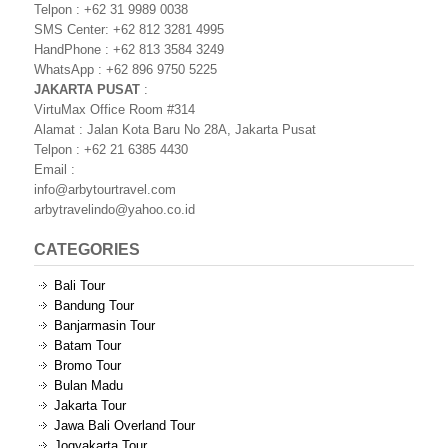
Telpon : +62 31 9989 0038
SMS Center: +62 812 3281 4995
HandPhone : +62 813 3584 3249
WhatsApp : +62 896 9750 5225
JAKARTA PUSAT
:
VirtuMax Office Room #314
Alamat : Jalan Kota Baru No 28A, Jakarta Pusat
Telpon : +62 21 6385 4430
Email :
info@arbytourtravel.com
arbytravelindo@yahoo.co.id
CATEGORIES
Bali Tour
Bandung Tour
Banjarmasin Tour
Batam Tour
Bromo Tour
Bulan Madu
Jakarta Tour
Jawa Bali Overland Tour
Jogyakarta Tour