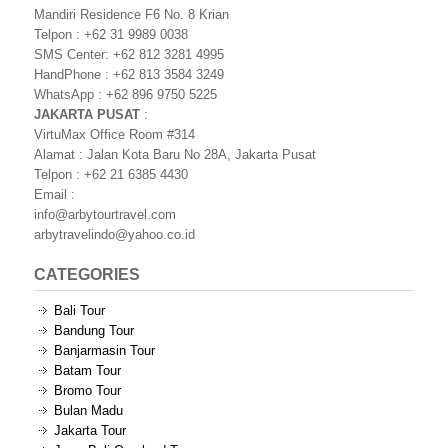
Mandiri Residence F6 No. 8 Krian
Telpon : +62 31 9989 0038
SMS Center: +62 812 3281 4995
HandPhone : +62 813 3584 3249
WhatsApp : +62 896 9750 5225
JAKARTA PUSAT
:
VirtuMax Office Room #314
Alamat : Jalan Kota Baru No 28A, Jakarta Pusat
Telpon : +62 21 6385 4430
Email :
info@arbytourtravel.com
arbytravelindo@yahoo.co.id
CATEGORIES
Bali Tour
Bandung Tour
Banjarmasin Tour
Batam Tour
Bromo Tour
Bulan Madu
Jakarta Tour