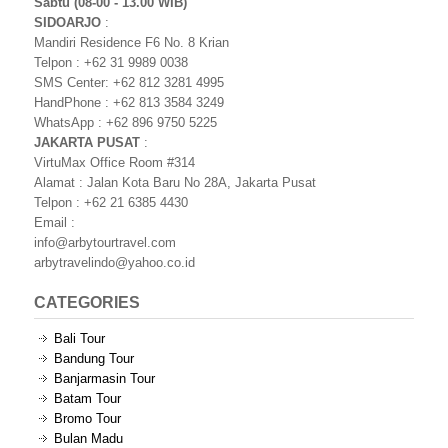
Sabtu (08-00 - 13.00 WIB)
SIDOARJO
:
Mandiri Residence F6 No. 8 Krian
Telpon : +62 31 9989 0038
SMS Center: +62 812 3281 4995
HandPhone : +62 813 3584 3249
WhatsApp : +62 896 9750 5225
JAKARTA PUSAT
:
VirtuMax Office Room #314
Alamat : Jalan Kota Baru No 28A, Jakarta Pusat
Telpon : +62 21 6385 4430
Email :
info@arbytourtravel.com
arbytravelindo@yahoo.co.id
CATEGORIES
Bali Tour
Bandung Tour
Banjarmasin Tour
Batam Tour
Bromo Tour
Bulan Madu