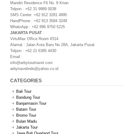
Mandiri Residence F6 No. 8 Krian
Telpon : +62 31 9989 0038
SMS Center: +62 812 3281 4995
HandPhone : +62 813 3584 3249
WhatsApp : +62 896 9750 5225
JAKARTA PUSAT
:
VirtuMax Office Room #314
Alamat : Jalan Kota Baru No 28A, Jakarta Pusat
Telpon : +62 21 6385 4430
Email :
info@arbytourtravel.com
arbytravelindo@yahoo.co.id
CATEGORIES
Bali Tour
Bandung Tour
Banjarmasin Tour
Batam Tour
Bromo Tour
Bulan Madu
Jakarta Tour
Jawa Bali Overland Tour