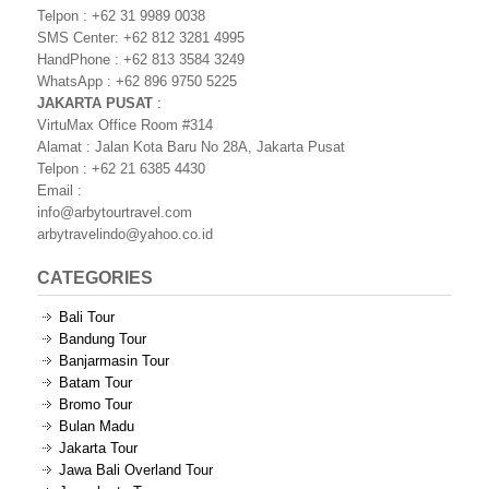
Telpon : +62 31 9989 0038
SMS Center: +62 812 3281 4995
HandPhone : +62 813 3584 3249
WhatsApp : +62 896 9750 5225
JAKARTA PUSAT
:
VirtuMax Office Room #314
Alamat : Jalan Kota Baru No 28A, Jakarta Pusat
Telpon : +62 21 6385 4430
Email :
info@arbytourtravel.com
arbytravelindo@yahoo.co.id
CATEGORIES
Bali Tour
Bandung Tour
Banjarmasin Tour
Batam Tour
Bromo Tour
Bulan Madu
Jakarta Tour
Jawa Bali Overland Tour