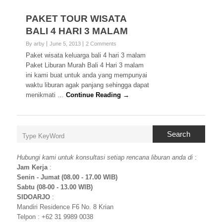
PAKET TOUR WISATA
BALI 4 HARI 3 MALAM
By arby
June 5, 2013
2 Comments
Paket wisata keluarga bali 4 hari 3 malam
Paket Liburan Murah Bali 4 Hari 3 malam
ini kami buat untuk anda yang mempunyai
waktu liburan agak panjang sehingga dapat
menikmati …
Continue Reading →
Search
Hubungi kami untuk konsultasi setiap rencana liburan anda di
:
Jam Kerja
:
Senin - Jumat (08.00 - 17.00 WIB)
Sabtu (08-00 - 13.00 WIB)
SIDOARJO
:
Mandiri Residence F6 No. 8 Krian
Telpon : +62 31 9989 0038