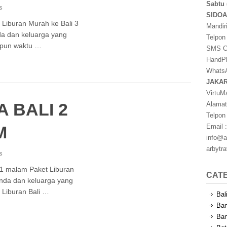
Sabtu 
s
SIDO
 Liburan Murah ke Bali 3
Mandir
da dan keluarga yang
Telpon
aupun waktu …
SMS Ce
HandPh
WhatsA
JAKA
VirtuM
 BALI 2
Alamat
Telpon
M
Email :
info@a
arbytr
s
 1 malam Paket Liburan
CAT
anda dan keluarga yang
 Liburan Bali …
Bal
Ban
Ban