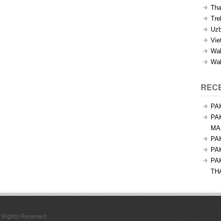
Tha
Tre
Uzb
Vie
Wal
Wal
REC
PA
PA
MA
PA
PA
PA
TH
l Rights Reserved.