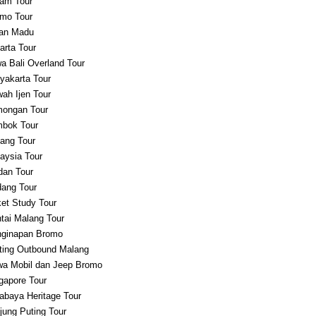
am Tour
mo Tour
an Madu
arta Tour
a Bali Overland Tour
yakarta Tour
ah Ijen Tour
ongan Tour
bok Tour
ang Tour
aysia Tour
an Tour
ang Tour
et Study Tour
tai Malang Tour
ginapan Bromo
ting Outbound Malang
a Mobil dan Jeep Bromo
gapore Tour
abaya Heritage Tour
jung Puting Tour