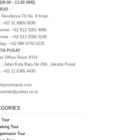
(08-00 - 13.00 WIB)
ARJO
:
i Residence F6 No. 8 Krian
 : +62 31 9989 0038
nter: +62 812 3281 4995
one : +62 813 3584 3249
pp : +62 896 9750 5225
RTA PUSAT
:
ax Office Room #314
 : Jalan Kota Baru No 28A, Jakarta Pusat
 : +62 21 6385 4430
rbytourtravel.com
avelindo@yahoo.co.id
EGORIES
i Tour
dung Tour
jarmasin Tour