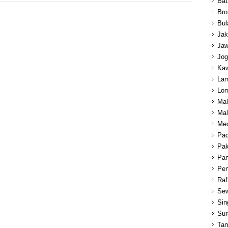
Bat
Bro
Bul
Jak
Jaw
Jog
Kaw
Lam
Lom
Mal
Mal
Med
Pad
Pak
Pan
Pen
Raf
Sew
Sin
Sur
Tan