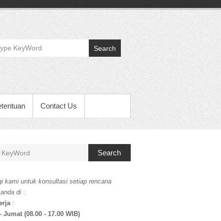
Search
etentuan
Contact Us
Search
i kami untuk konsultasi setiap rencana
 anda di
:
erja
:
- Jumat (08.00 - 17.00 WIB)