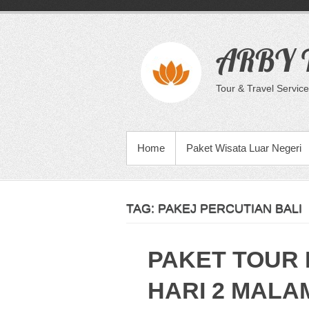
Skip
to
content
ARBY T
Tour & Travel Service
PRIMARY MENU
Home
Paket Wisata Luar Negeri
TAG:
PAKEJ PERCUTIAN BALI
PAKET TOUR 
HARI 2 MALA