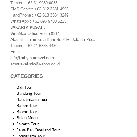
Telpon : +62 31 9989 0038
SMS Center: +62 812 3281 4995
HandPhone : +62 813 3584 3249
WhatsApp : +62 896 9750 5225
JAKARTA PUSAT
:
VirtuMax Office Room #314
Alamat : Jalan Kota Baru No 28A, Jakarta Pusat
Telpon : +62 21 6385 4430
Email :
info@arbytourtravel.com
arbytravelindo@yahoo.co.id
CATEGORIES
Bali Tour
Bandung Tour
Banjarmasin Tour
Batam Tour
Bromo Tour
Bulan Madu
Jakarta Tour
Jawa Bali Overland Tour
Jogyakarta Tour