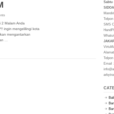
M
Sabtu 
SIDO
Mandir
nts
Telpon
i 2 Malam Anda
SMS Ce
! ingin mengelilingi kota
HandPh
akan mengantarkan
WhatsA
gan …
JAKA
VirtuM
Alamat
Telpon
Email :
info@a
arbytr
CAT
Bal
Ban
Ban