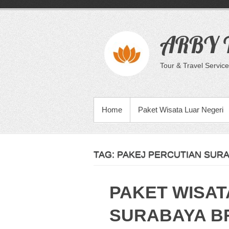
Skip
to
content
ARBY T
Tour & Travel Service
PRIMARY MENU
Home
Paket Wisata Luar Negeri
TAG:
PAKEJ PERCUTIAN SUR
PAKET WISAT
SURABAYA B