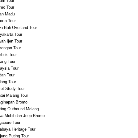
am Tour
mo Tour
an Madu
arta Tour
a Bali Overland Tour
yakarta Tour
ah Ijen Tour
ongan Tour
bok Tour
ang Tour
aysia Tour
an Tour
ang Tour
et Study Tour
tai Malang Tour
ginapan Bromo
ting Outbound Malang
a Mobil dan Jeep Bromo
gapore Tour
abaya Heritage Tour
jung Puting Tour