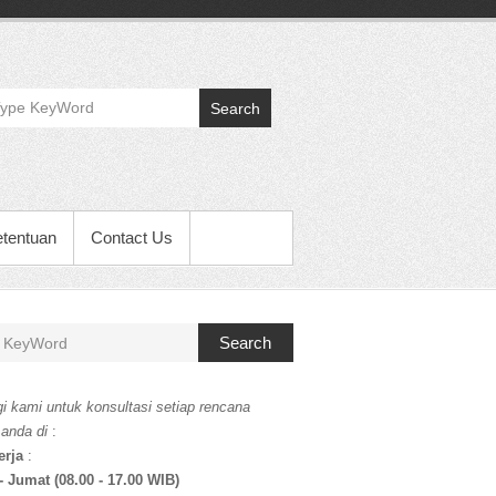
Search
etentuan
Contact Us
Search
i kami untuk konsultasi setiap rencana
 anda di
:
erja
:
- Jumat (08.00 - 17.00 WIB)