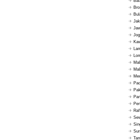
Bat
Bro
Bul
Jak
Jaw
Jog
Kaw
Lam
Lom
Mal
Mal
Med
Pad
Pak
Pan
Pen
Raf
Sew
Sin
Sur
Tan