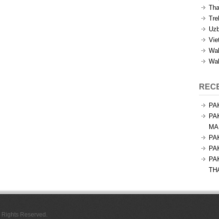
Tha
Tre
Uzb
Vie
Wal
Wal
REC
PA
PA
MA
PA
PA
PA
TH
l Rights Reserved.