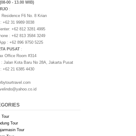
(08-00 - 13.00 WIB)
ARJO
:
i Residence F6 No. 8 Krian
 : +62 31 9989 0038
nter: +62 812 3281 4995
one : +62 813 3584 3249
pp : +62 896 9750 5225
RTA PUSAT
:
ax Office Room #314
 : Jalan Kota Baru No 28A, Jakarta Pusat
 : +62 21 6385 4430
rbytourtravel.com
avelindo@yahoo.co.id
EGORIES
i Tour
dung Tour
jarmasin Tour