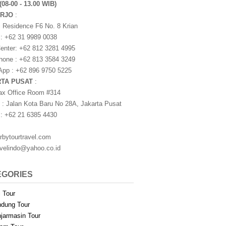
(08-00 - 13.00 WIB)
ARJO
:
i Residence F6 No. 8 Krian
 : +62 31 9989 0038
nter: +62 812 3281 4995
one : +62 813 3584 3249
pp : +62 896 9750 5225
RTA PUSAT
:
ax Office Room #314
 : Jalan Kota Baru No 28A, Jakarta Pusat
 : +62 21 6385 4430
rbytourtravel.com
avelindo@yahoo.co.id
EGORIES
i Tour
dung Tour
jarmasin Tour