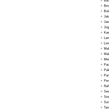
Bat
Bro
Bul
Jak
Jaw
Jog
Kaw
Lam
Lom
Mal
Mal
Med
Pad
Pak
Pan
Pen
Raf
Sew
Sin
Sur
Tan