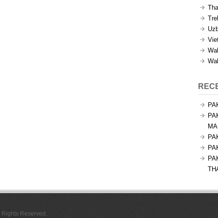
Tha
Tre
Uzb
Vie
Wal
Wal
REC
PA
PA
MA
PA
PA
PA
TH
l Rights Reserved.