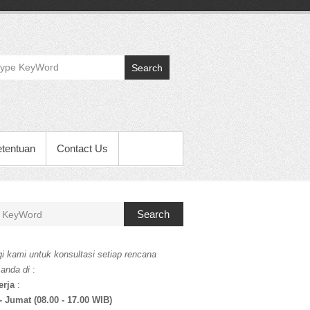
Search
etentuan
Contact Us
Search
i kami untuk konsultasi setiap rencana
 anda di
:
erja
:
- Jumat (08.00 - 17.00 WIB)