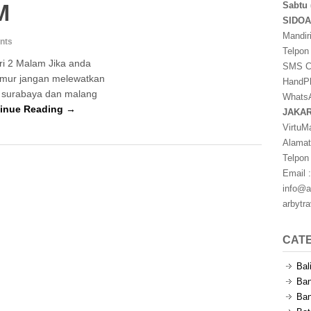
M
Sabtu 
SIDO
Mandir
nts
Telpon
ri 2 Malam Jika anda
SMS Ce
imur jangan melewatkan
HandPh
a surabaya dan malang
WhatsA
inue Reading →
JAKA
VirtuM
Alamat
Telpon
Email :
info@a
arbytr
CAT
Bal
Ban
Ban