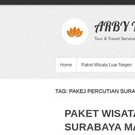
Skip
to
content
ARBY T
Tour & Travel Service
PRIMARY MENU
Home
Paket Wisata Luar Negeri
TAG:
PAKEJ PERCUTIAN SURA
PAKET WISAT
SURABAYA M