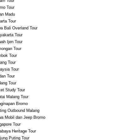
am Tour
mo Tour
an Madu
arta Tour
a Bali Overland Tour
yakarta Tour
ah Ijen Tour
ongan Tour
bok Tour
ang Tour
aysia Tour
an Tour
ang Tour
et Study Tour
tai Malang Tour
ginapan Bromo
ting Outbound Malang
a Mobil dan Jeep Bromo
gapore Tour
abaya Heritage Tour
jung Puting Tour