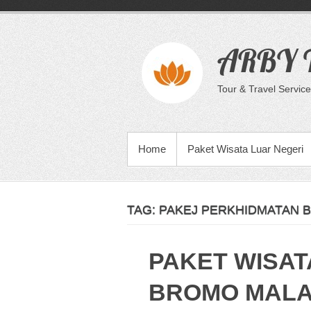
Skip
to
content
ARBY T
Tour & Travel Service
PRIMARY MENU
Home
Paket Wisata Luar Negeri
TAG:
PAKEJ PERKHIDMATAN 
PAKET WISAT
BROMO MALA