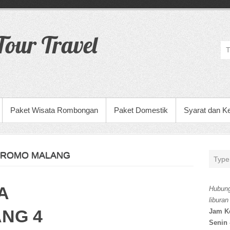
our Travel
Paket Wisata Rombongan
Paket Domestik
Syarat dan K
BROMO MALANG
A
Hubung
liburan
NG 4
Jam K
Senin 