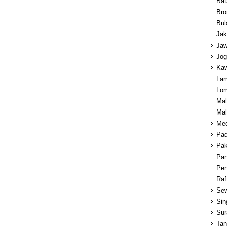
Bat
Bro
Bul
Jak
Jaw
Jog
Kaw
Lam
Lom
Mal
Mal
Med
Pad
Pak
Pan
Pen
Raf
Sew
Sin
Sur
Tan