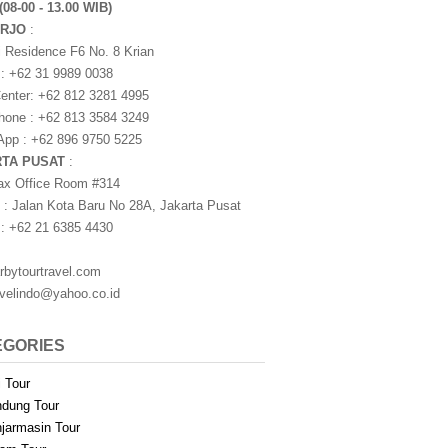
(08-00 - 13.00 WIB)
ARJO
:
i Residence F6 No. 8 Krian
 : +62 31 9989 0038
nter: +62 812 3281 4995
one : +62 813 3584 3249
pp : +62 896 9750 5225
RTA PUSAT
:
ax Office Room #314
 : Jalan Kota Baru No 28A, Jakarta Pusat
 : +62 21 6385 4430
rbytourtravel.com
avelindo@yahoo.co.id
EGORIES
i Tour
dung Tour
jarmasin Tour