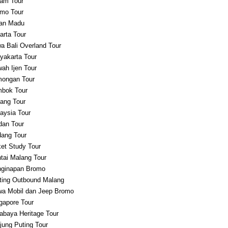
am Tour
mo Tour
an Madu
arta Tour
a Bali Overland Tour
yakarta Tour
ah Ijen Tour
ongan Tour
bok Tour
ang Tour
aysia Tour
an Tour
ang Tour
et Study Tour
tai Malang Tour
ginapan Bromo
ting Outbound Malang
a Mobil dan Jeep Bromo
gapore Tour
abaya Heritage Tour
jung Puting Tour