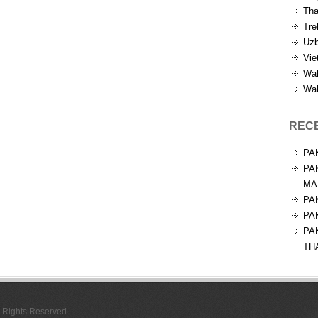
Tha
Tre
Uzb
Vie
Wal
Wal
REC
PA
PA
MA
PA
PA
PA
TH
l Rights Reserved.