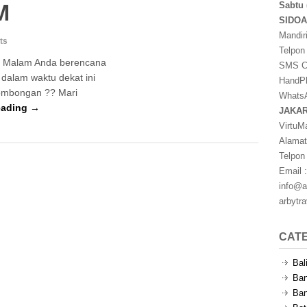
M
Sabtu 
SIDO
Mandir
ts
Telpon
3 Malam Anda berencana
SMS Ce
 dalam waktu dekat ini
HandPh
ombongan ?? Mari
WhatsA
eading →
JAKA
VirtuM
Alamat
Telpon
Email :
info@a
arbytr
CAT
Bal
Ban
Ban