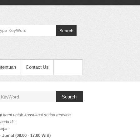
Search
etentuan
Contact Us
Search
i kami untuk konsultasi setiap rencana
 anda di
:
erja
:
- Jumat (08.00 - 17.00 WIB)