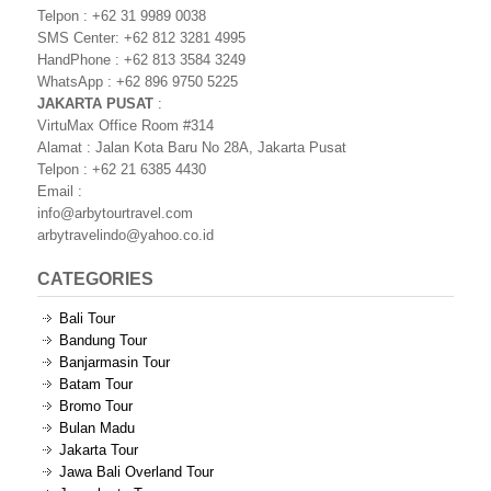
Telpon : +62 31 9989 0038
SMS Center: +62 812 3281 4995
HandPhone : +62 813 3584 3249
WhatsApp : +62 896 9750 5225
JAKARTA PUSAT
:
VirtuMax Office Room #314
Alamat : Jalan Kota Baru No 28A, Jakarta Pusat
Telpon : +62 21 6385 4430
Email :
info@arbytourtravel.com
arbytravelindo@yahoo.co.id
CATEGORIES
Bali Tour
Bandung Tour
Banjarmasin Tour
Batam Tour
Bromo Tour
Bulan Madu
Jakarta Tour
Jawa Bali Overland Tour