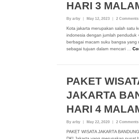
HARI 3 MALA
By arby
May 12, 2023
2 Comments
Kota jakarta merupakan salah satu k
indonesia dengan jumlah penduduk +
berbagai macam suku bangsa yang m
sebagai tujuan dalam mencari …
Co
PAKET WISAT
JAKARTA BA
HARI 4 MALA
By arby
May 22, 2020
2 Comments
PAKET WISATA JAKARTA BANDUNG 
DKI Jakarta yang merupakan pusat b