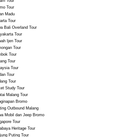
am Tour
mo Tour
an Madu
arta Tour
a Bali Overland Tour
yakarta Tour
ah Ijen Tour
ongan Tour
bok Tour
ang Tour
aysia Tour
an Tour
ang Tour
et Study Tour
tai Malang Tour
ginapan Bromo
ting Outbound Malang
a Mobil dan Jeep Bromo
gapore Tour
abaya Heritage Tour
jung Puting Tour