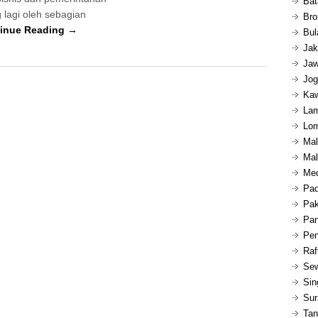
Bat
g lagi oleh sebagian
Bro
inue Reading →
Bul
Jak
Jaw
Jog
Kaw
Lam
Lom
Mal
Mal
Med
Pad
Pak
Pan
Pen
Raf
Sew
Sin
Sur
Tan