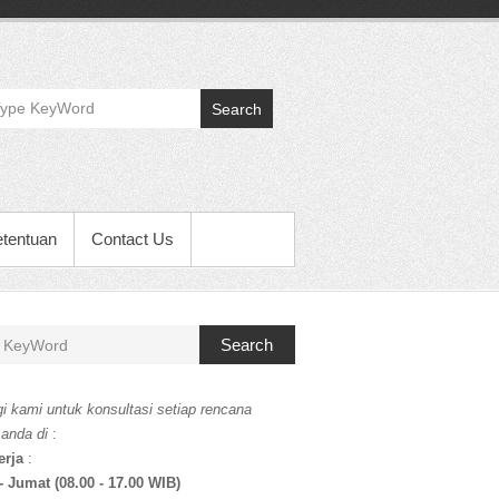
Search
etentuan
Contact Us
Search
i kami untuk konsultasi setiap rencana
 anda di
:
erja
:
- Jumat (08.00 - 17.00 WIB)