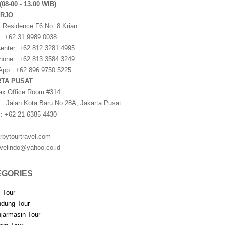
(08-00 - 13.00 WIB)
ARJO
:
i Residence F6 No. 8 Krian
 : +62 31 9989 0038
nter: +62 812 3281 4995
one : +62 813 3584 3249
pp : +62 896 9750 5225
RTA PUSAT
:
ax Office Room #314
 : Jalan Kota Baru No 28A, Jakarta Pusat
 : +62 21 6385 4430
rbytourtravel.com
avelindo@yahoo.co.id
EGORIES
i Tour
dung Tour
jarmasin Tour