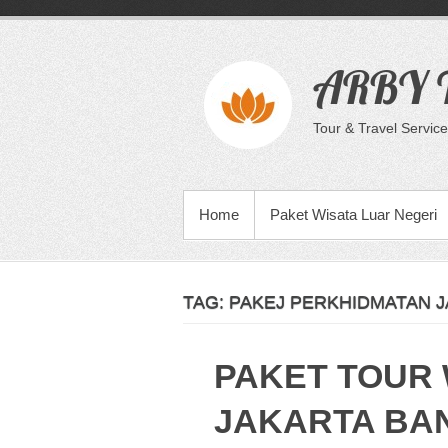
Skip
to
content
ARBY T
Tour & Travel Service
PRIMARY MENU
Home
Paket Wisata Luar Negeri
TAG:
PAKEJ PERKHIDMATAN 
PAKET TOUR 
JAKARTA BA