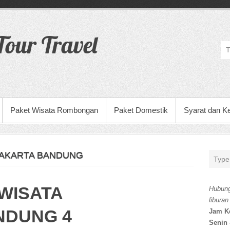
our Travel
Paket Wisata Rombongan
Paket Domestik
Syarat dan K
JAKARTA BANDUNG
WISATA
Hubung
liburan
NDUNG 4
Jam K
Senin 