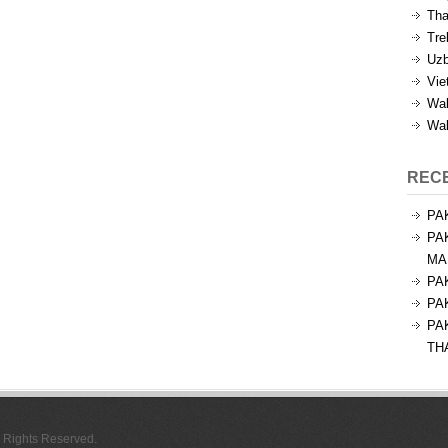
Tha
Tre
Uzb
Vie
Wal
Wal
REC
PA
PA
MA
PA
PA
PA
TH
l Rights Reserved.