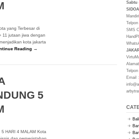
M
Sabtu 
SIDO
Mandir
Telpon
ota yang Terbesar di
SMS Ce
 11 jutaan jiwa dengan
HandPh
enjadikan kota jakarta
WhatsA
ntinue Reading →
JAKA
VirtuM
Alamat
Telpon
A
Email :
info@a
arbytr
NDUNG 5
M
CAT
Bal
Ban
5 HARI 4 MALAM Kota
Ban
isnis dan pemerintahan