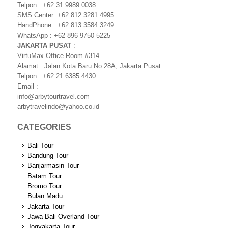
Telpon : +62 31 9989 0038
SMS Center: +62 812 3281 4995
HandPhone : +62 813 3584 3249
WhatsApp : +62 896 9750 5225
JAKARTA PUSAT
:
VirtuMax Office Room #314
Alamat : Jalan Kota Baru No 28A, Jakarta Pusat
Telpon : +62 21 6385 4430
Email :
info@arbytourtravel.com
arbytravelindo@yahoo.co.id
CATEGORIES
Bali Tour
Bandung Tour
Banjarmasin Tour
Batam Tour
Bromo Tour
Bulan Madu
Jakarta Tour
Jawa Bali Overland Tour
Jogyakarta Tour