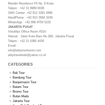
Mandiri Residence F6 No. 8 Krian
Telpon : +62 31 9989 0038
SMS Center: +62 812 3281 4995
HandPhone : +62 813 3584 3249
WhatsApp : +62 896 9750 5225
JAKARTA PUSAT
:
VirtuMax Office Room #314
Alamat : Jalan Kota Baru No 28A, Jakarta Pusat
Telpon : +62 21 6385 4430
Email :
info@arbytourtravel.com
arbytravelindo@yahoo.co.id
CATEGORIES
Bali Tour
Bandung Tour
Banjarmasin Tour
Batam Tour
Bromo Tour
Bulan Madu
Jakarta Tour