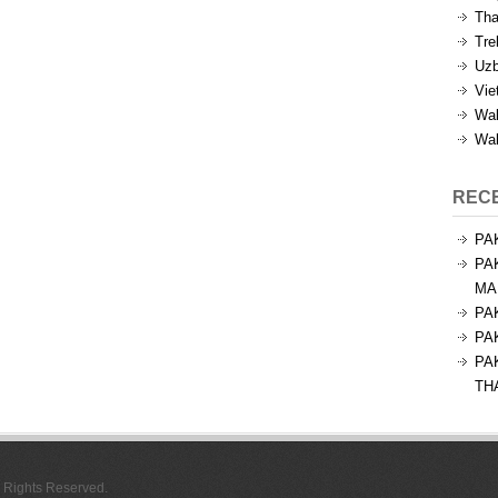
Tha
Tre
Uzb
Vie
Wal
Wal
REC
PA
PA
MA
PA
PA
PA
TH
l Rights Reserved.