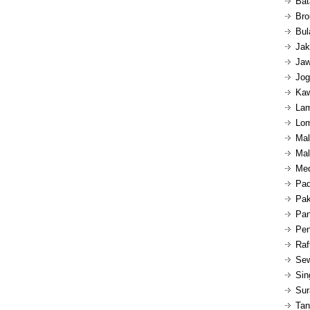
Bat
Bro
Bul
Jak
Jaw
Jog
Kaw
Lam
Lom
Mal
Mal
Med
Pad
Pak
Pan
Pen
Raf
Sew
Sin
Sur
Tan