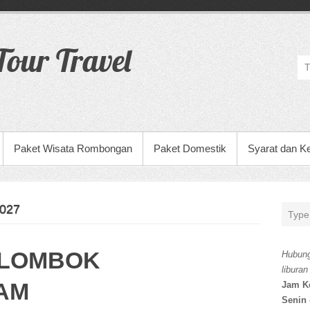
our Travel
Paket Wisata Rombongan
Paket Domestik
Syarat dan K
027
 LOMBOK
Hubung
liburan
LAM
Jam K
Senin 