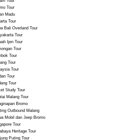
am Tour
mo Tour
an Madu
arta Tour
a Bali Overland Tour
yakarta Tour
ah Ijen Tour
ongan Tour
bok Tour
ang Tour
aysia Tour
an Tour
ang Tour
et Study Tour
tai Malang Tour
ginapan Bromo
ting Outbound Malang
a Mobil dan Jeep Bromo
gapore Tour
abaya Heritage Tour
jung Puting Tour