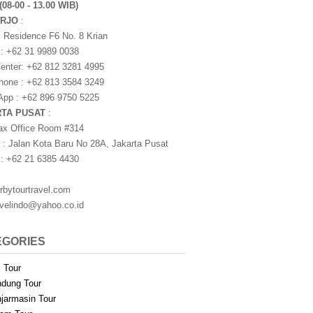
(08-00 - 13.00 WIB)
ARJO
:
i Residence F6 No. 8 Krian
 : +62 31 9989 0038
nter: +62 812 3281 4995
one : +62 813 3584 3249
pp : +62 896 9750 5225
RTA PUSAT
:
ax Office Room #314
 : Jalan Kota Baru No 28A, Jakarta Pusat
 : +62 21 6385 4430
rbytourtravel.com
avelindo@yahoo.co.id
EGORIES
i Tour
dung Tour
jarmasin Tour