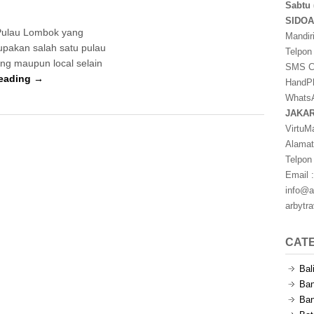
Sabtu 
SIDO
ulau Lombok yang
Mandir
upakan salah satu pulau
Telpon
ing maupun local selain
SMS Ce
eading →
HandPh
WhatsA
JAKA
VirtuM
Alamat
Telpon
Email :
info@a
arbytr
CAT
Bal
Ban
Ban