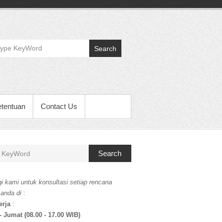
Search
etentuan
Contact Us
Search
i kami untuk konsultasi setiap rencana
 anda di
:
erja
:
- Jumat (08.00 - 17.00 WIB)