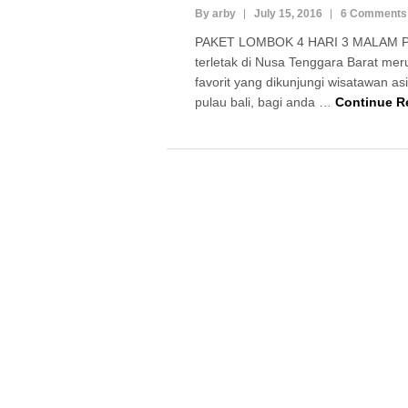
By arby
July 15, 2016
6 Comments
PAKET LOMBOK 4 HARI 3 MALAM P
terletak di Nusa Tenggara Barat mer
favorit yang dikunjungi wisatawan as
pulau bali, bagi anda …
Continue R